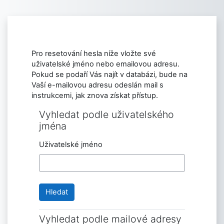
Přejít k hlavnímu obsahu
Pro resetování hesla níže vložte své
uživatelské jméno nebo emailovou adresu.
Pokud se podaří Vás najít v databázi, bude na
Vaší e-mailovou adresu odeslán mail s
instrukcemi, jak znova získat přístup.
Vyhledat podle uživatelského
Vyhledat podle uživatelského jména
jména
Uživatelské jméno
Vyhledat podle mailové adresy
Vyhledat podle mailové adresy